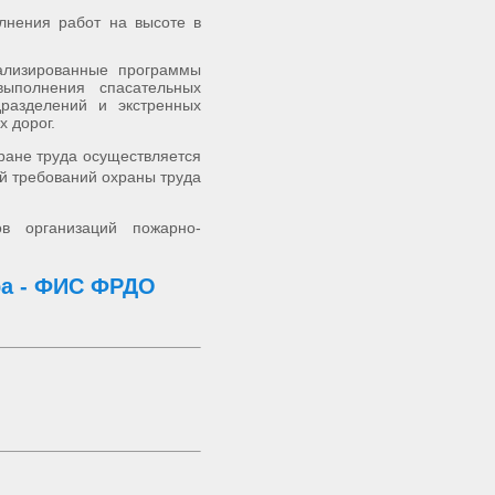
нения работ на высоте в
ализированны
е программы
ыполнения спасательных
разделени
й и экстренных
х дорог.
ране труда осуществляется
ий требований охраны труда
ов организаций пожарно-
ра - ФИС ФРДО
я