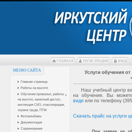
ГЛАВНАЯ
РЕГИСТРАЦИЯ
ВХОД
МЕНЮ САЙТА
Услуги обучения о
Главная страница
Работы на высоте
Наш учебный центр
в
Обучение:промальп, работы
на обучение. Вы може
на высоте, канатный доступ,
виде
или по телефону (395
инспекция СИЗ, спасоперации,
охрана труда, ПТМ
Скачать прайс на услуги ц
Фотоальбомы
Документация
Соревнования
При заявке на обуче