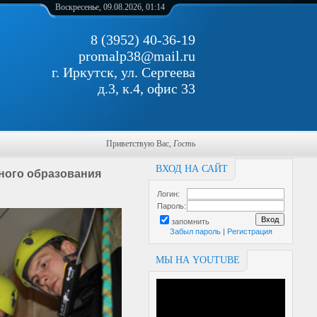
Воскресенье, 09.08.2026, 01:14
8 (3952) 40-36-19
promalp38@mail.ru
г. Иркутск, ул. Сергеева
д.3, к.4, офис 33
Приветствую Вас
,
Гость
ВХОД НА САЙТ
ного образования
Логин:
Пароль:
запомнить
Забыл пароль
|
Регистрация
МЫ НА YOUTUBE