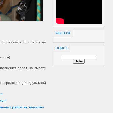
МЫ В ВК
по безопасности работ на
ПОИСК
ысоте)
ыполнения работ на высоте
тр средств индивидуальной
ь»
емы»
ельных работ на высоте»