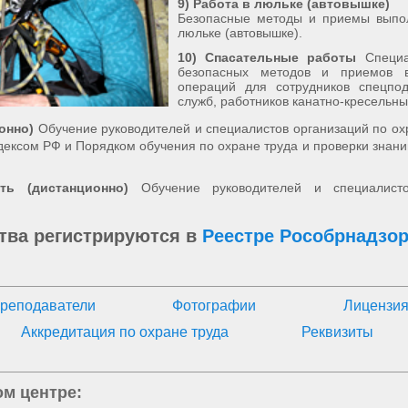
9) Работа в люльке (автовышке)
Безопасные методы и приемы выпол
люльке (автовышке).
10) Спасательные работы
Специ
безопасных методов и приемов в
операций для сотрудников спецпод
служб, работников канатно-кресельны
онно)
Обучение руководителей и специалистов организаций по ох
одексом РФ и Порядком обучения по охране труда и проверки знан
ть (дистанционно)
Обучение руководителей и специалист
тва регистрируются в
Реестре Рособрнадзо
реподаватели
Фотографии
Лицензи
Аккредитация по охране труда
Реквизиты
м центре: