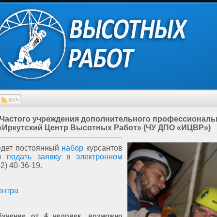
RSS
т Частого учреждения дополнительного профессиональ
«Иркутский Центр Высотных Работ» (ЧУ ДПО «ИЦВР»)
едет постоянный
набор
курсантов
те
подать заявку в электронном
2) 40-36-19.
ентра
ние от 4 человек, возможно